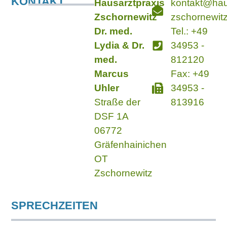
KONTAKT
Hausarztpraxis
kontakt@hau
Zschornewitz
zschornewit
Dr. med.
Tel.: +49
Lydia & Dr.
34953 -
med.
812120
Marcus
Fax: +49
Uhler
34953 -
Straße der
813916
DSF 1A
06772
Gräfenhainichen
OT
Zschornewitz
SPRECHZEITEN