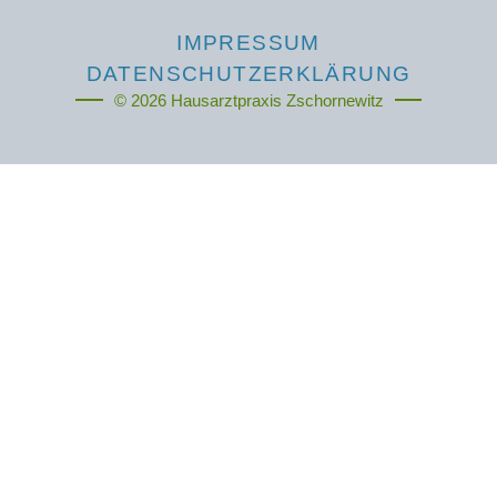
IMPRESSUM
DATENSCHUTZERKLÄRUNG
© 2026 Hausarztpraxis Zschornewitz